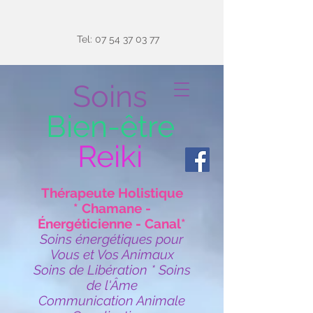
Tel:
07 54 37 03 77
Soins
Bien-être
Reiki
Thérapeute Holistique
* Chamane -
Énergéticienne - Canal*
Soins énergétiques pour
Vous et Vos Animaux
Soins de Libération * Soins
de l'Âme
Communication Animale