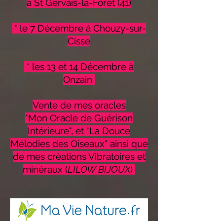
à St Gervais-la-Forêt (41)
* le 7 Décembre à Chouzy-sur-
Cisse
* les 13 et 14 Décembre à
Onzain
Vente de mes oracles
"Mon Oracle de Guérison
Intérieure", et "La Douce
Mélodies des Oiseaux" ainsi que
de mes créations Vibratoires et
minéraux (
LILOW BIJOUX
)