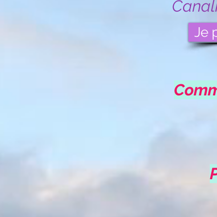
Canal
Je 
Comma