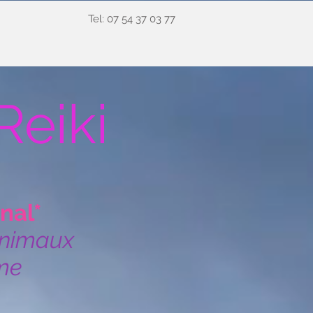
Tel: 07 54 37 03 77
Reiki
nal*
Animaux
Âme