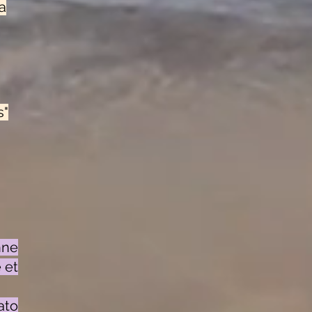
ma
s"
nne
 et
ato