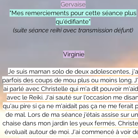
Gervaise
"Mes remerciements pour cette séance plus
qu'édifiante"
(suite séance reiki avec transmission défunt)
Virginie
Je suis maman solo de deux adolescentes, j'a
parfois des coups de mou plus ou moins long. J
ai parlé avec Christelle qui m'a dit pouvoir m'ai
avec le Reiki. J'ai sauté sur l'occasion me disa
qu'au pire si ça ne m'aidait pas ça ne me ferait 
de mal. Lors de ma séance j'étais assise sur u
chaise dans mon jardin les yeux fermés, Christe
évoluait autour de moi. J'ai commencé à voir d