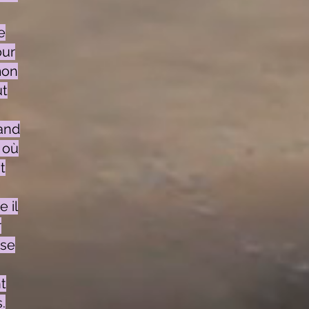
e
our
mon
ut
rand
 où
t
 il
r
sse
t
.