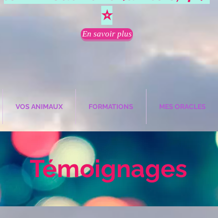
⭐
En savoir plus
VOS ANIMAUX
FORMATIONS
MES ORACLES
Témoignages