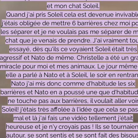
et mon chat Soleil.
Quand j'ai pris Soleil cela est devenue invivabl
j'étais obligée de mettre 6 barrières chez moi p
les séparer et je ne voulais pas me séparer de 
chat que je venais de prendre. J'ai vraiment to
essayé, dès qu'ils ce voyaient Soleil était très
agressif et Nato de même. Christelle a été un g
miracle pour moi et mes animaux. Le jour même
elle a parlé à Nato et à Soleil, le soir en rentran
Nato j'ai mis donc comme d'habitude les six
barrières et Nato en a poussé une que d'habitude
ne touche pas aux barrières, il voulait aller voi
Soleil! j'étais très affolée à l'idée que cela se pa
mal et là j'ai fais une vidéo tellement j'était
heureuse et je n'y croyais pas ! Ils se tournaien
autour, se sont sentis et se sont fait des bisous