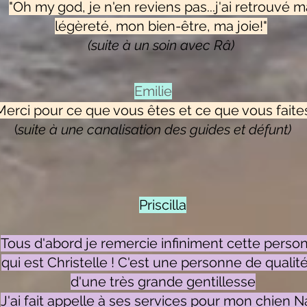
"Oh my god, je n'en reviens pas...j'ai retrouvé 
légèreté, mon bien-être, ma joie!"
(suite à un soin avec Râ)
Emilie
Merci pour ce que vous êtes et ce que vous faite
(
suite à une canalisation des guides et défunt)
Priscilla
Tous d'abord je remercie infiniment cette perso
qui est Christelle ! C'est une personne de qualité
d'une très grande gentillesse
J'ai fait appelle à ses services pour mon chien N