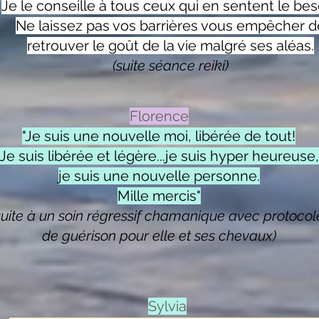
Je le conseille à tous ceux qui en sentent le bes
Ne laissez pas vos barrières vous empêcher d
retrouver le goût de la vie malgré ses aléas.
(suite séance reiki)
Florence
"Je suis une nouvelle moi, libérée de tout!
Je suis libérée et légère...je suis hyper heureuse,
je suis une nouvelle personne.
Mille mercis"
suite à un soin régressif chamanique avec protocol
de guérison pour elle et ses chevaux)
Sylvia