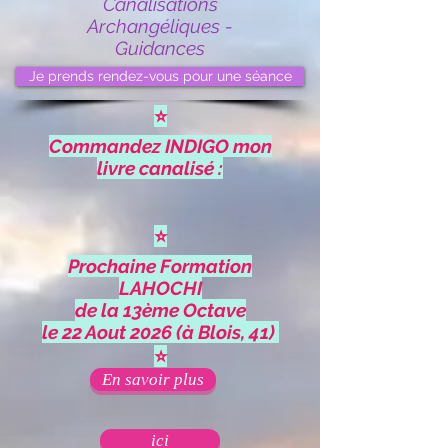
Canalisations
Archangéliques -
Guidances
Je prends rendez-vous pour une séance
⭐
Commandez INDIGO mon
livre canalisé :
⭐
Prochaine Formation
LAHOCHI
de la 13ème Octave
le 22 Aout 2026 (à Blois, 41)
⭐
En savoir plus
ici