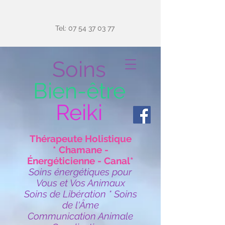
Tel:
07 54 37 03 77
Soins
Bien-être
Reiki
Thérapeute Holistique
* Chamane -
Énergéticienne - Canal*
Soins énergétiques pour
Vous et Vos Animaux
Soins de Libération * Soins
de l'Âme
Communication Animale