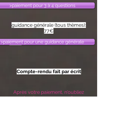
>paiement pour 3 à 4 questions
guidance générale (tous thèmes):
77€
>paiement pour une guidance générale
Compte-rendu fait par écrit
Après votre paiement, n'oubliez
pas de m'envoyer un email avec
votre nom et prénom ainsi que le
soin désiré