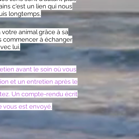
ains c'est un lien qui nous
uis longtemps.
votre animal grâce à sa
ors commencer à échanger
vec lui.
tien avant le soin où vous
ion et un entretien après le
itez. Un compte-rendu écrit
e vous est envoyé.