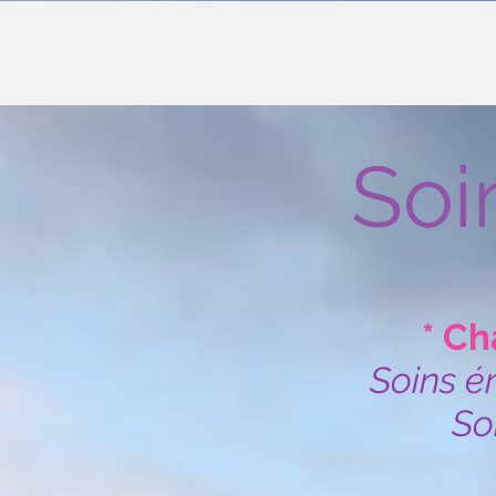
Soi
* Ch
Soins é
So