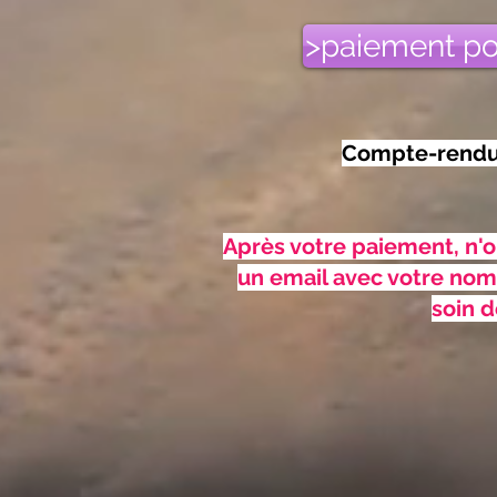
>paiement po
Compte-rendu f
Après votre paiement, n'
un email avec votre nom
soin d