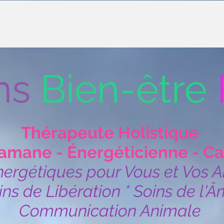
ns
Bien-être
Thérapeute Holistique
amane - Énergéticienne - Ca
nergétiques pour Vous et Vos 
ins de Libération * Soins de l'
Communication Animale