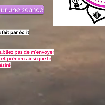
ur une séance
ait par écrit
oubliez pas de m'envoyer
 et prénom ainsi que le
ésiré