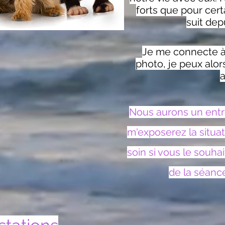
forts que pour cert
suit dep
Je me connecte à 
photo, je peux al
a
Nous aurons un entre
m'exposerez la situat
soin si vous le souha
de la séanc