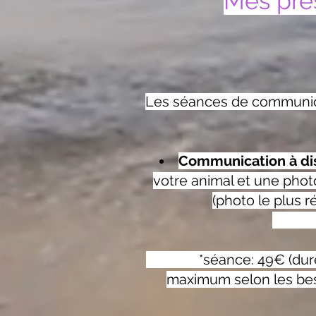
Mes pre
Les séances de communica
Communication à di
votre animal et une photo
(photo le plus r
*séance: 49€ (durée v
maximum selon les bes