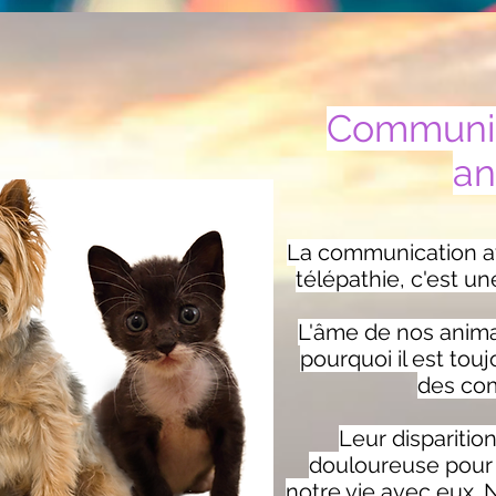
Communiq
an
L
a communication av
télépathie, c'est u
L'âme de nos anima
pourquoi il est touj
des co
Leur disparitio
douloureuse pour 
notre vie avec eux. 