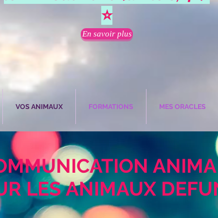
⭐
En savoir plus
VOS ANIMAUX
FORMATIONS
MES ORACLES
OMMUNICATION ANIMA
UR LES ANIMAUX DEFU