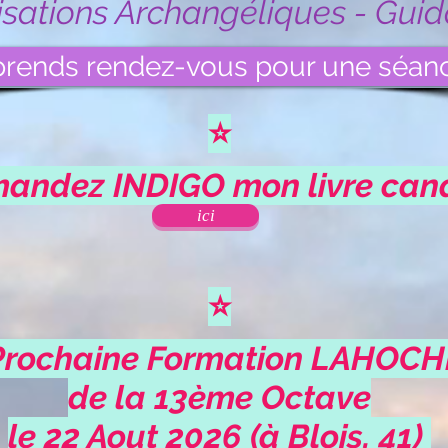
isations
Archangéliques - Gui
prends rendez-vous pour une séan
⭐
ndez INDIGO mon livre canal
ici
⭐
Prochaine Formation LAHOCH
de la 13ème Octave
le 22 Aout 2026 (à Blois, 41)