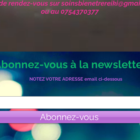
 de rendez-vous sur
soinsbienetrereiki@gma
ou au 0754370377
bonnez-vous à la newslett
NOTEZ VOTRE ADRESSE email ci-dessous
Abonnez-vous