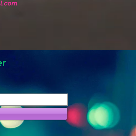
il.com
er