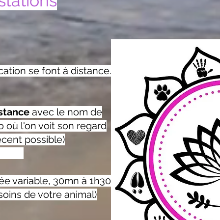
stations
tion se font à distance.
stance
avec le nom de
 où l'on voit son regard
écent possible)
ariable, 30mn à 1h30
oins de votre animal)