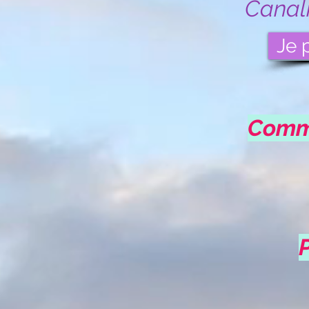
Canal
Je 
Comma