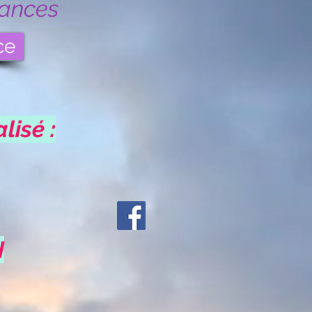
dances
ce
isé :
I