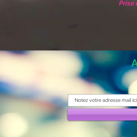
Prise
A