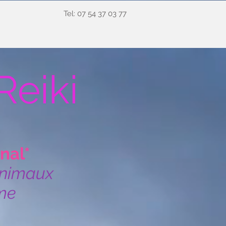
Tel: 07 54 37 03 77
Reiki
nal*
Animaux
Âme