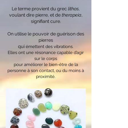
Le terme provient du grec
lithos
,
voulant dire pierre, et de
therapeia
,
signifiant cure.
On utilise le pouvoir de guérison des
pierres
qui
émettent des vibrations.
Elles ont une résonance capable d’agir
sur le corps
pour améliorer le bien-être de la
personne à son contact, ou du moins à
proximité.