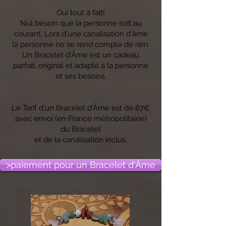
Oui tout à fait!
Nul besoin que la personne soit au
courant. Lors d'une canalisation d'âme
la personne ne se rend compte de rien.
Un Bracelet d'Âme est un cadeau
parfait, original et adapté à la personne
et ses besoins.
Le Tarif d'un Bracelet d'Âme est de 67€
avec envoi (en France métropolitaine)
du Bracelet
et de la canalisation inclus.
>paiement pour un Bracelet d'Âme