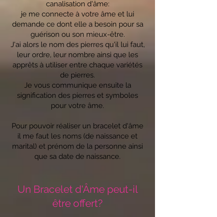
canalisation d'âme:
je me connecte à votre âme et lui
demande ce dont elle a besoin pour sa
guérison ou son mieux-être.
J'ai alors le nom des pierres qu'il lui faut,
leur ordre, leur nombre ainsi que les
apprêts à utiliser entre chaque variétés
de pierres.
Je vous communique ensuite la
signification des pierres et symboles
pour votre âme.
Pour pouvoir réaliser un bracelet d'âme
il me faut les noms (de naissance et
marital) et prénom de la personne ainsi
que sa date de naissance.
Un Bracelet d'Âme peut-il
être offert?