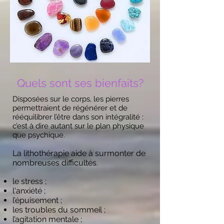
Quels sont ses bienfaits?
Disposées sur le corps, les pierres
permettraient de régénérer et de
rééquilibrer l’être dans son intégralité :
c’est à dire autant sur le plan physique
que psychique.
La lithothérapie aide à surmonter de
nombreuses difficultés.
le stress ;
l'anxiété ;
l’épuisement ;
les troubles du sommeil ;
l’agitation mentale ;