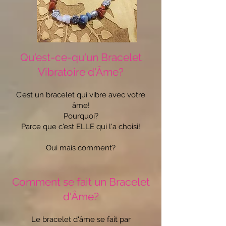
Qu'est-ce-qu'un Bracelet
Vibratoire d'Âme?
C'est un bracelet qui vibre avec votre
âme!
Pourquoi?
Parce que c'est ELLE qui l'a choisi!
Oui mais comment?
Comment se fait un Bracelet
d'Âme?
Le bracelet d'âme se fait par