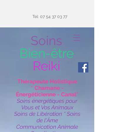
Tel:
07 54 37 03 77
Soins
Bien-être
Reiki
Thérapeute Holistique
* Chamane -
Énergéticienne - Canal*
Soins énergétiques pour
Vous et Vos Animaux
Soins de Libération * Soins
de l'Âme
Communication Animale