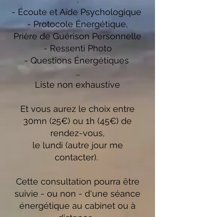
- Écoute et Aide Psychologique
- Protocole Énergétique,
Prière de Guérison Personnelle
- Ressenti Photo
- Questions Énergétiques
...
Liste non exhaustive
Et vous aurez le choix entre
30mn (25€) ou 1h (45€) de
rendez-vous,
le lundi (autre jour me
contacter).
Cette consultation pourra être
suivie - ou non - d'une séance
énergétique au cabinet ou à