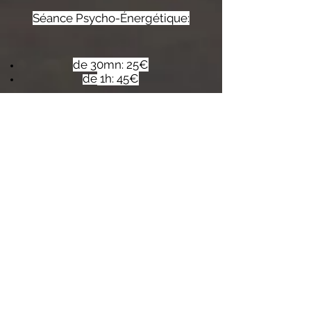
Séance Psycho-Énergétique:
de 30mn: 25€
de
1h: 45€
>paiement pour une séance de 30 mn
>paiement pour une séance d'1 heure
Après votre paiement, n'oubliez
pas de m'envoyer un email avec
votre nom et prénom ainsi que
le soin désiré