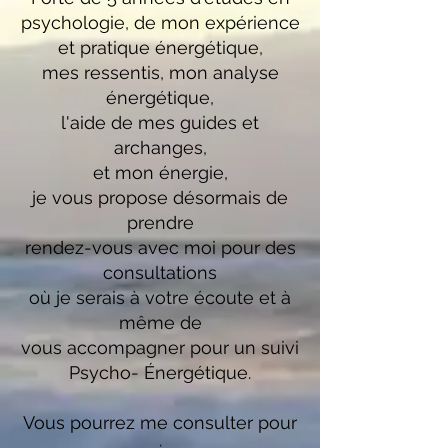
psychologie, de mon expérience
et pratique énergétique,
mes ressentis, mon analyse
énergétique,
l'aide de mes guides et
archanges,
et mon énergie,
je vous propose désormais de
prendre
rendez-vous avec moi pour des
consultations
où je serais à votre écoute et à
même de
vous accompagner pour un suivi
Psycho- Énergétique.
Vous pourrez me consulter pour
: