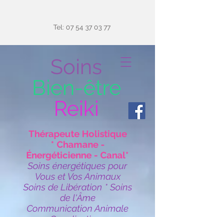
Tel:
07 54 37 03 77
Soins
Bien-être
Reiki
Thérapeute Holistique
* Chamane -
Énergéticienne - Canal*
Soins énergétiques pour
Vous et Vos Animaux
Soins de Libération * Soins
de l'Âme
Communication Animale