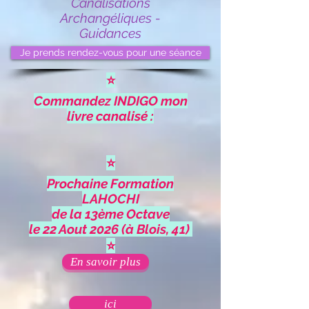
Canalisations
Archangéliques -
Guidances
Je prends rendez-vous pour une séance
⭐
Commandez INDIGO mon
livre canalisé :
⭐
Prochaine Formation
LAHOCHI
de la 13ème Octave
le 22 Aout 2026 (à Blois, 41)
⭐
En savoir plus
ici