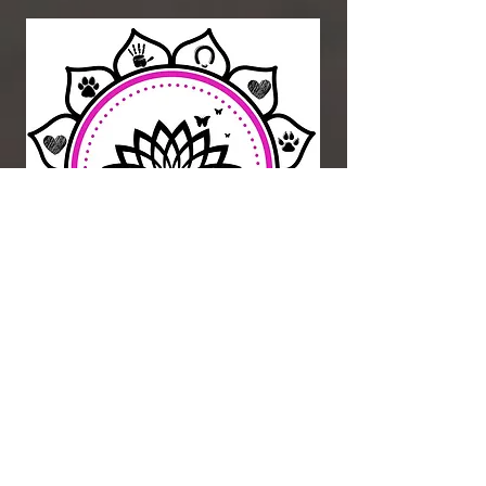
Cette séance est au tarif de 117€
>paiement pour un soin régressif