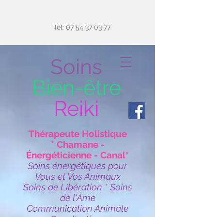
Tel:
07 54 37 03 77
Soins
Bien-être
Reiki
Thérapeute Holistique
* Chamane -
Énergéticienne - Canal*
Soins énergétiques pour
Vous et Vos Animaux
Soins de Libération * Soins
de l'Âme
Communication Animale