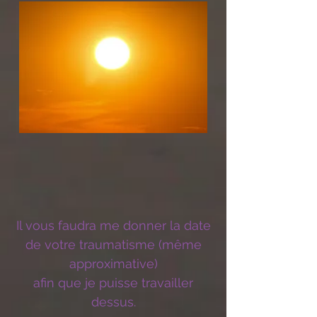
Il vous faudra me donner la date
de votre traumatisme (même
approximative)
afin que je puisse travailler
dessus.