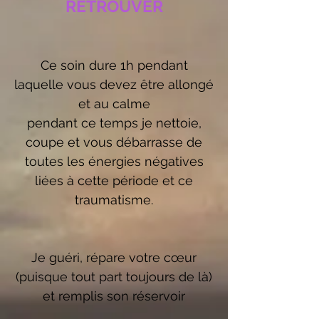
RETROUVER
Ce soin dure 1h pendant
laquelle vous devez être allongé
et au calme
pendant ce temps je nettoie,
coupe et vous débarrasse de
toutes les énergies négatives
liées à cette période et ce
traumatisme.
Je guéri, répare votre cœur
(puisque tout part toujours de là)
et remplis son réservoir