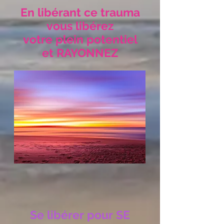
En libérant ce trauma
vous libérez
votre plein potentiel
et RAYONNEZ
Se libérer pour SE